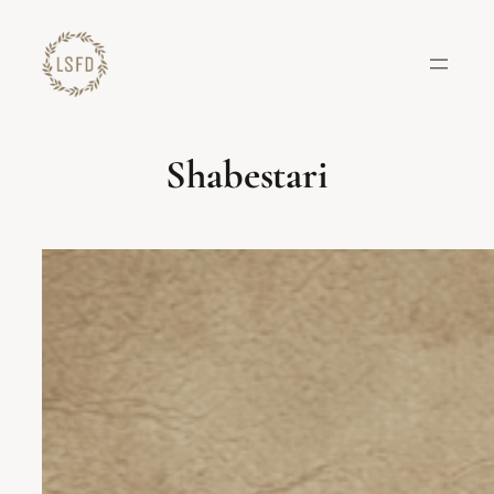
Lewati
ke
konten
Shabestari