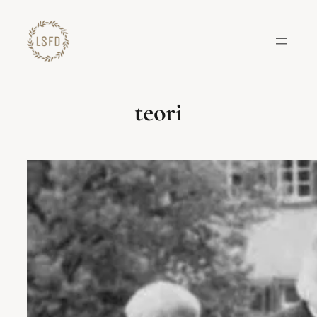
Lewati
ke
konten
teori