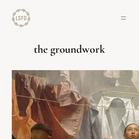
Lewati
ke
konten
the groundwork