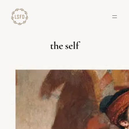
Lewati
ke
konten
the self