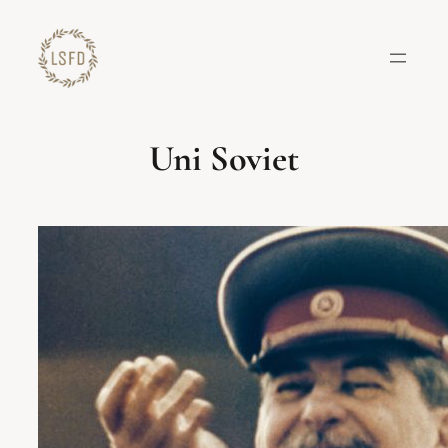
Lewati
ke
konten
Uni Soviet