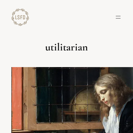
Lewati
ke
konten
utilitarian