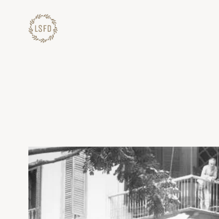
Lewati
ke
konten