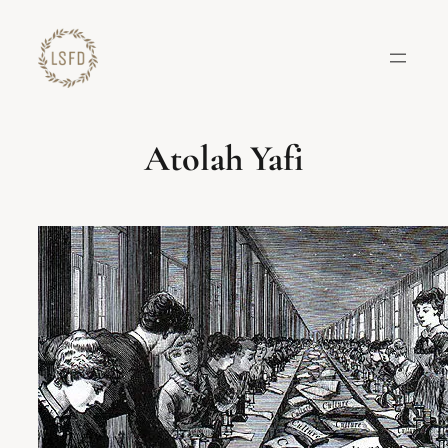
Lewati
ke
konten
Atolah Yafi