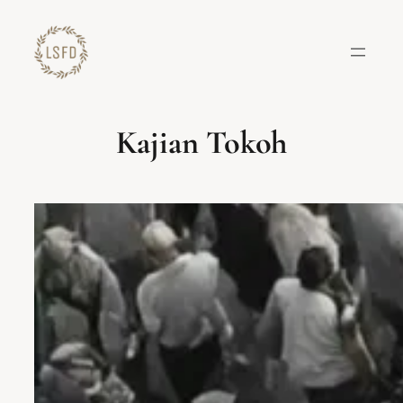
Lewati
ke
konten
Kajian Tokoh