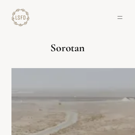
Lewati
ke
konten
Sorotan