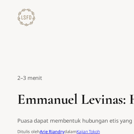
Lewati
ke
konten
2–3 menit
Emmanuel Levinas: 
Puasa dapat membentuk hubungan etis yang 
Ditulis oleh
Arie Riandry
dalam
Kajian Tokoh