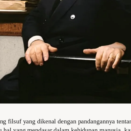
ng filsuf yang dikenal dengan pandangannya tent
u hal yang mendasar dalam kehidupan manusia, kar