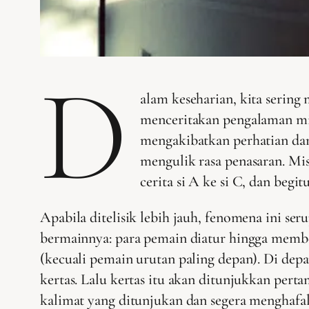
D
alam keseharian, kita serin
menceritakan pengalaman mis
mengakibatkan perhatian dan
mengulik rasa penasaran. Mi
cerita si A ke si C, dan begit
Apabila ditelisik lebih jauh, fenomena ini s
bermainnya: para pemain diatur hingga memb
(kecuali pemain urutan paling depan). Di dep
kertas. Lalu kertas itu akan ditunjukkan pert
kalimat yang ditunjukan dan segera menghafal