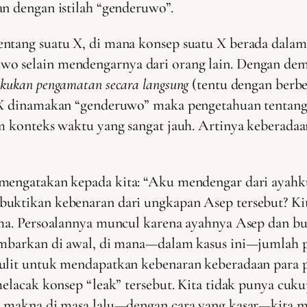
an dengan istilah “genderuwo”.
ntang suatu X, di mana konsep suatu X berada dalam 
wo selain mendengarnya dari orang lain. Dengan de
kukan pengamatan secara langsung
(tentu dengan berb
tu X dinamakan “genderuwo” maka pengetahuan tenta
lam konteks waktu yang sangat jauh. Artinya keber
 mengatakan kepada kita: “Aku mendengar dari ayah
buktikan kebenaran dari ungkapan Asep tersebut? Ki
ama. Persoalannya muncul karena ayahnya Asep dan bu
gambarkan di awal, di mana—dalam kasus ini—jumlah 
 sulit untuk mendapatkan kebenaran keberadaan para
elacak konsep “leak” tersebut. Kita tidak punya cukup
i makna di masa lalu—dengan cara yang kasar—kita me