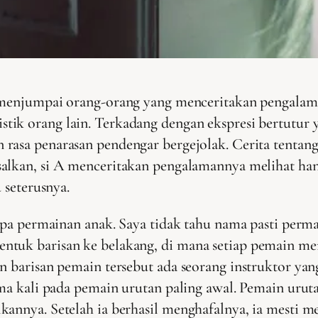
g menjumpai orang-orang yang menceritakan pengala
tik orang lain. Terkadang dengan ekspresi bertutur 
 rasa penarasan pendengar bergejolak. Cerita tentan
salkan, si A menceritakan pengalamannya melihat hant
u seterusnya.
erupa permainan anak. Saya tidak tahu nama pasti pe
entuk barisan ke belakang, di mana setiap pemain m
an barisan pemain tersebut ada seorang instruktor ya
ama kali pada pemain urutan paling awal. Pemain uru
kannya. Setelah ia berhasil menghafalnya, ia mesti m