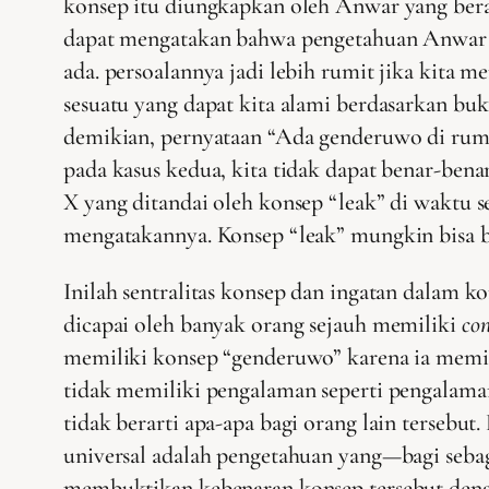
konsep itu diungkapkan oleh Anwar yang berad
dapat mengatakan bahwa pengetahuan Anwar ten
ada. persoalannya jadi lebih rumit jika kita 
sesuatu yang dapat kita alami berdasarkan bu
demikian, pernyataan “Ada genderuwo di ru
pada kasus kedua, kita tidak dapat benar-ben
X yang ditandai oleh konsep “leak” di waktu 
mengatakannya. Konsep “leak” mungkin bisa be
Inilah sentralitas konsep dan ingatan dalam 
dicapai oleh banyak orang sejauh memiliki
co
memiliki konsep “genderuwo” karena ia memili
tidak memiliki pengalaman seperti pengalam
tidak berarti apa-apa bagi orang lain tersebu
universal adalah pengetahuan yang—bagi seba
membuktikan kebenaran konsep tersebut deng