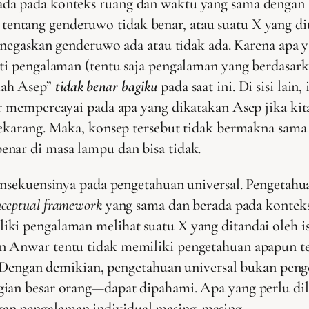
a pada konteks ruang dan waktu yang sama dengan kita
tang genderuwo tidak benar, atau suatu X yang dita
menegaskan genderuwo ada atau tidak ada. Karena apa y
kti pengalaman (tentu saja pengalaman yang berdasar
mah Asep”
tidak benar bagiku
pada saat ini. Di sisi lai
ar mempercayai pada apa yang dikatakan Asep jika ki
sekarang. Maka, konsep tersebut tidak bermakna sama 
nar di masa lampu dan bisa tidak.
konsekuensinya pada pengetahuan universal. Pengetahu
nceptual framework
yang sama dan berada pada kontek
ki pengalaman melihat suatu X yang ditandai oleh is
an Anwar tentu tidak memiliki pengetahuan apapun 
t. Dengan demikian, pengetahuan universal bukan peng
gian besar orang—dapat dipahami. Apa yang perlu di
an pengalaman individual masing-masing.