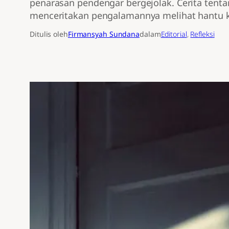
penarasan pendengar bergejolak. Cerita tenta
menceritakan pengalamannya melihat hantu k
Ditulis oleh
Firmansyah Sundana
dalam
Editorial
, 
Refleksi