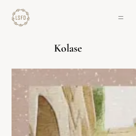
Lewati
ke
konten
Kolase