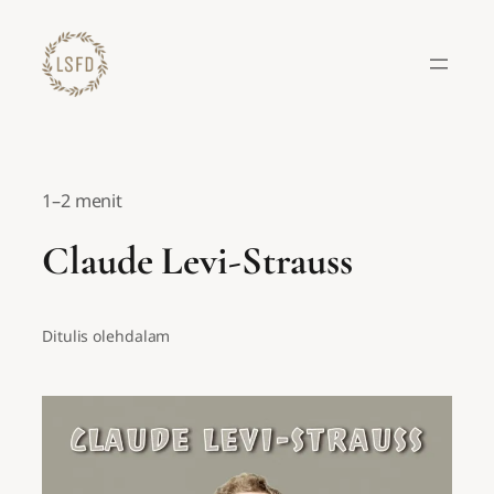
Lewati
ke
konten
1–2 menit
Claude Levi-Strauss
Ditulis oleh
dalam