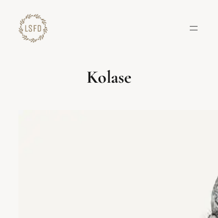
Lewati
ke
konten
Kolase