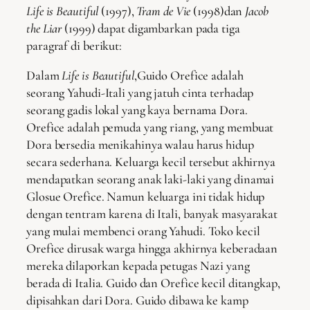
Life is Beautiful
(1997),
Tram de Vie
(1998)dan
Jacob
the Liar
(1999) dapat digambarkan pada tiga
paragraf di berikut:
Dalam
Life is Beautiful
,Guido Orefice adalah
seorang Yahudi-Itali yang jatuh cinta terhadap
seorang gadis lokal yang kaya bernama Dora.
Orefice adalah pemuda yang riang, yang membuat
Dora bersedia menikahinya walau harus hidup
secara sederhana. Keluarga kecil tersebut akhirnya
mendapatkan seorang anak laki-laki yang dinamai
Glosue Orefice. Namun keluarga ini tidak hidup
dengan tentram karena di Itali, banyak masyarakat
yang mulai membenci orang Yahudi. Toko kecil
Orefice dirusak warga hingga akhirnya keberadaan
mereka dilaporkan kepada petugas Nazi yang
berada di Italia. Guido dan Orefice kecil ditangkap,
dipisahkan dari Dora. Guido dibawa ke kamp