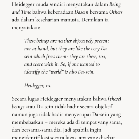
Heidegger muda sendiri menyatakan dalam
Being
and Time
bahwa keberadaan
Dasein
bersama
Others
ada dalam keseharian manusia. Demikian ia
menyatakan:
These beings are neither objectively present
nor at hand, but they are like the very Da-
sein which frees them- they are there, too,
and there with it. So, if one wanted to
identify the “world” is also Da-sein.
Heidegger, 111.
Secara lugas Heidegger menyatakan bahwa (
these
)
beings
atau Da-sein tidak hadir secara objektif
namun juga tidak hadir menyerupai Da-sein yang
membebaskan – mereka ada di tempat yang sama,
dan bersama-sama dia. Jadi apabila ingin
mengidentifikasi secara lugas, apa yang disebut