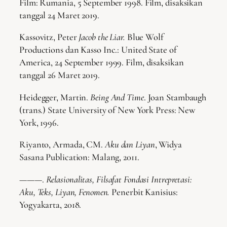
Film: Rumania, 5 September 1998. Film, disaksikan
tanggal 24 Maret 2019.
Kassovitz, Peter
Jacob the Liar.
Blue Wolf
Productions dan Kasso Inc.: United State of
America, 24 September 1999. Film, disaksikan
tanggal 26 Maret 2019.
Heidegger, Martin.
Being And Time
. Joan Stambaugh
(trans.) State University of New York Press: New
York, 1996.
Riyanto, Armada, CM.
Aku dan Liyan
, Widya
Sasana Publication: Malang, 2011.
———.
Relasionalitas, Filsafat Fondasi Intrepretasi:
Aku, Teks, Liyan, Fenomen.
Penerbit Kanisius:
Yogyakarta, 2018.