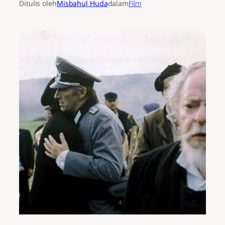
Ditulis oleh
Misbahul Huda
dalam
Film