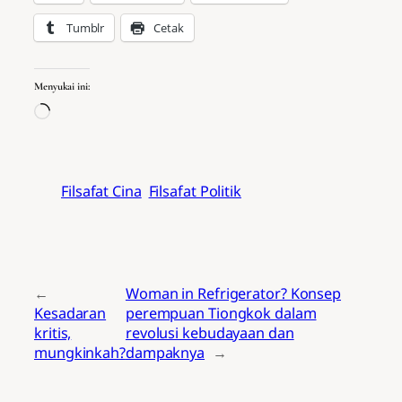
Tumblr
Cetak
Menyukai ini:
Memuat…
Filsafat Cina
Filsafat Politik
←
Woman in Refrigerator? Konsep
Kesadaran
perempuan Tiongkok dalam
kritis,
revolusi kebudayaan dan
mungkinkah?
dampaknya
→