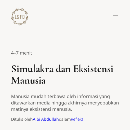
Lewati
ke
konten
4–7 menit
Simulakra dan Eksistensi
Manusia
Manusia mudah terbawa oleh informasi yang
ditawarkan media hingga akhirnya menyebabkan
matinya eksistensi manusia.
Ditulis oleh
Albi Abdullah
dalam
Refleksi