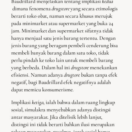
Baudrillard menjelaskan tentang implikasi
kedua
dimana fenomena
drugstore
yang secara etimologis
berarti toko obat, namun secara khusus merujuk
pada minimarket atau supermarket yang buka 24
jam. Minimarket dan supermarket sifatnya tidak
hanya menjual satu jenis barang tertentu. Dengan
jenis barang yang beragam pembeli cenderung bisa
membeli banyak barang dalam satu toko, tidak
perlu pindah ke toko lain untuk membeli barang
yang berbeda. Dalam hal ini
drugstore
menekankan
efisiensi. Namun adanya
drugtore
bukan tanpa efek
negatif, bagi Baudrillard efek negatifnya adalah
dapat memicu konsumerisme.
Implikasi
ketiga
, ialah bahwa dalam ruang lingkup
sosial, simulakra menyebabkan adanya distingsi
antar masyarakat. Jika ditelisik lebih lanjut,
distingsi ini tidak berarti bahkan ilusi merupakan
rekaan masyarakat, pasalnya, jarak sosial hanya