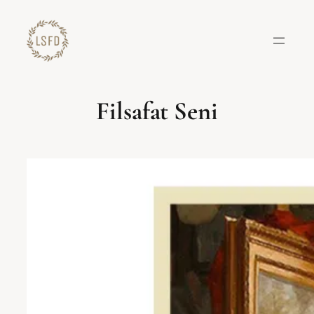
Lewati
ke
konten
Filsafat Seni