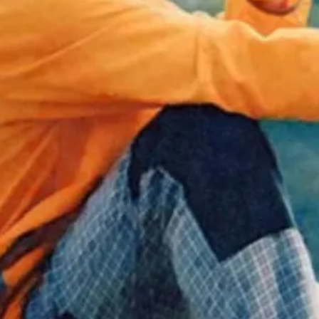
Waktu Senggang
Reza Fauzi Nur Taufiq
Kemalasan dan waktu senggang adalah jeda
yang dibutuhkan dalam hidup, keduanya
menjadi tempat di mana terjadi proses
refleksi dan kontemplasi.