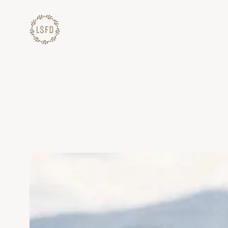
Lewati
ke
konten