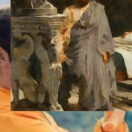
Memuja “Kemalasan” dan