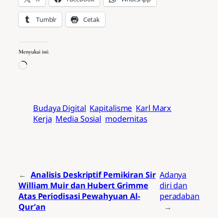
Tumblr
Cetak
Menyukai ini:
Memuat…
Budaya Digital
Kapitalisme
Karl Marx
Kerja
Media Sosial
modernitas
←
Analisis Deskriptif Pemikiran Sir
Adanya
William Muir dan Hubert Grimme
diri dan
Atas Periodisasi Pewahyuan Al-
peradaban
Qur’an
→