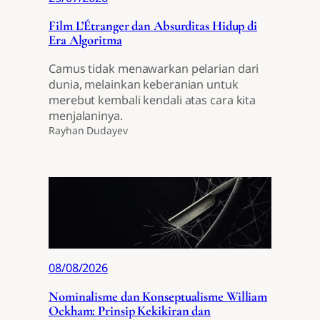
Film L’Étranger dan Absurditas Hidup di
Era Algoritma
Camus tidak menawarkan pelarian dari
dunia, melainkan keberanian untuk
merebut kembali kendali atas cara kita
menjalaninya.
Rayhan Dudayev
08/08/2026
Nominalisme dan Konseptualisme William
Ockham: Prinsip Kekikiran dan