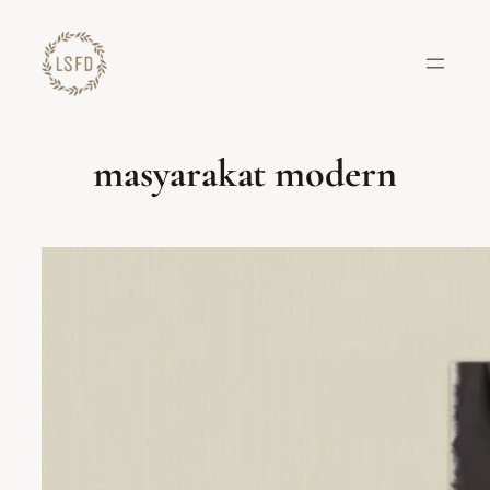
Lewati
ke
konten
masyarakat modern