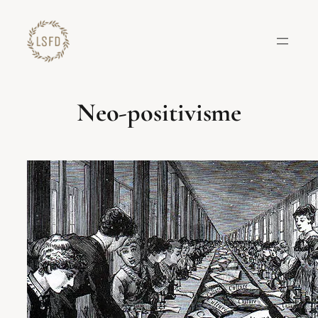
Lewati
ke
konten
Neo-positivisme