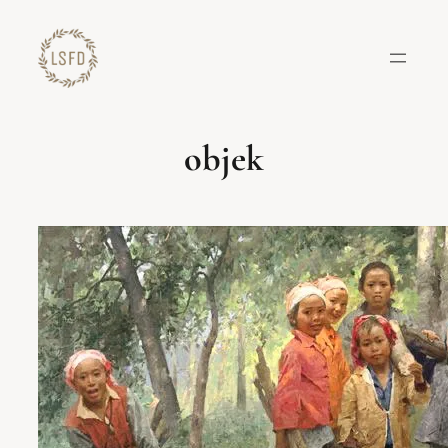
Lewati
ke
konten
objek