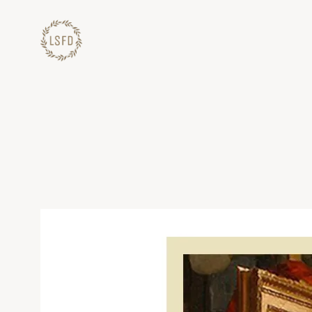
Lewati
ke
konten