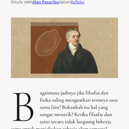
Ditulis oleh
Alan Pasaribu
dalam
Refleksi
B
agaimana jadinya jika filsafat dan
fisika saling menguatkan tesisnya satu
sama lain? Bukankah itu hal yang
sangat menarik? Ketika filsafat dan
sains secara tidak langsung bekerja
sama untuk menjelaskan rahasia alam semesta?