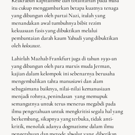
Keakraban kapitalisme dan totalitarian pada masa
itu cukup menggambarkan betapa kuatnya tenaga
yang dibangun oleh partai Nazi, itulah yang
menandakan awal tumbuhnya bibit rezim
kekuasaan fasis yang dibuktikan melalui
pembantaian darah kaum Yahudi yang dibuktikan
oleh
holocaust
.
Lahirlah Mazhab Frankfurt juga di tahun 1930-an
yang dibangun oleh para marxis muda Jerman,
kajian dalam kelompok ini sebenarnya berusaha
mengembalikan tahta manusiawi dan alam
sebagaimana baiknya, nilai-nilai kemanusiaan
menjadi rohnya, penindasan yang memupuk
semangatnya untuk terus menerus megabdi pada
ilmu pengetahuan untuk mengkritisi segala hal yang
berkembang, sikapnya yang terbuka, tidak anti-
kritik, menolak adanya dogmatisme dalam ilmu
pengetahuan dan metode absolut yang diberikan