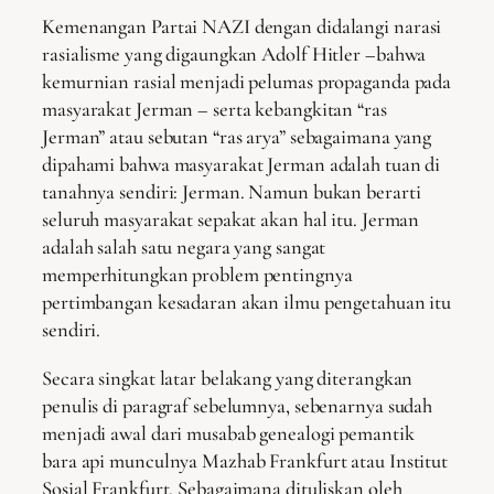
Kemenangan Partai NAZI dengan didalangi narasi
rasialisme yang digaungkan Adolf Hitler –bahwa
kemurnian rasial menjadi pelumas propaganda pada
masyarakat Jerman – serta kebangkitan “ras
Jerman” atau sebutan “ras arya” sebagaimana yang
dipahami bahwa masyarakat Jerman adalah tuan di
tanahnya sendiri: Jerman. Namun bukan berarti
seluruh masyarakat sepakat akan hal itu. Jerman
adalah salah satu negara yang sangat
memperhitungkan problem pentingnya
pertimbangan kesadaran akan ilmu pengetahuan itu
sendiri.
Secara singkat latar belakang yang diterangkan
penulis di paragraf sebelumnya, sebenarnya sudah
menjadi awal dari musabab genealogi pemantik
bara api munculnya Mazhab Frankfurt atau Institut
Sosial Frankfurt. Sebagaimana dituliskan oleh