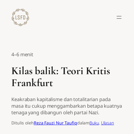
Lewati
ke
konten
4–6 menit
Kilas balik: Teori Kritis
Frankfurt
Keakraban kapitalisme dan totalitarian pada
masa itu cukup menggambarkan betapa kuatnya
tenaga yang dibangun oleh partai Nazi.
Ditulis oleh
Reza Fauzi Nur Taufiq
dalam
Buku
, 
Ulasan