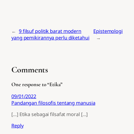
←
9 filsuf politik barat modern
Epistemologi
yang pemikirannya perlu diketahui
→
Comments
One response to “Etika”
09/01/2022
Pandangan filosofis tentang manusia
[…] Etika sebagai filsafat moral […]
Reply