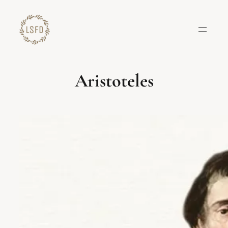
Lewati
ke
konten
Aristoteles