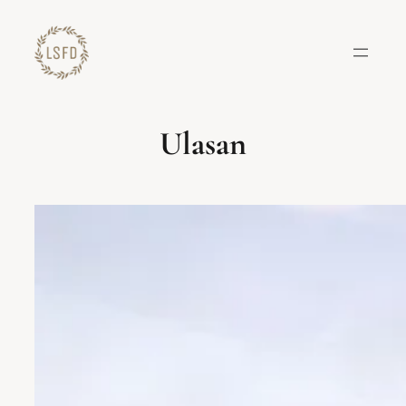
Lewati
ke
konten
Ulasan