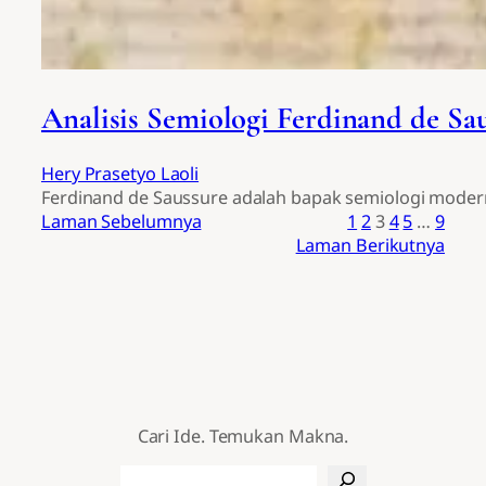
Analisis Semiologi Ferdinand de Sa
Hery Prasetyo Laoli
Ferdinand de Saussure adalah bapak semiologi modern 
Laman Sebelumnya
1
2
3
4
5
…
9
Laman Berikutnya
Cari Ide. Temukan Makna.
Search