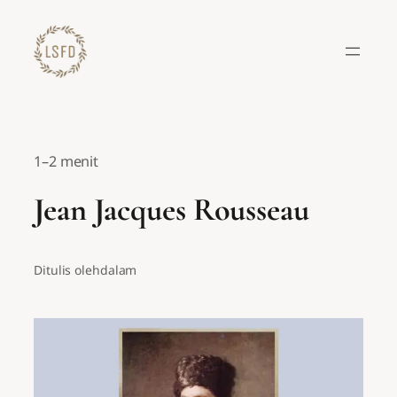
Lewati
ke
konten
1–2 menit
Jean Jacques Rousseau
Ditulis oleh
dalam