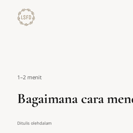
Lewati
ke
konten
1–2 menit
Bagaimana cara mend
Ditulis oleh
dalam