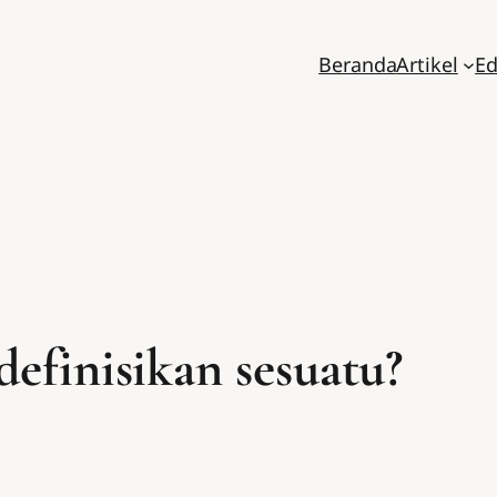
Beranda
Artikel
Ed
efinisikan sesuatu?