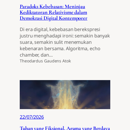
Paradoks Kebebasan: Meninjau
Kediktatoran Relativisme dalam
Demokrasi Digital Kontemporer
Di era digital, kebebasan berekspresi
justru menghadapi ironi: semakin banyak
suara, semakin sulit menemukan
kebenaran bersama. Algoritma, echo
chamber, dan…
Theodardus Gaudens Atok
22/07/2026
Tuhan yang Fiksional, Agama yang Berdaya