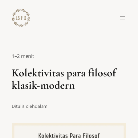
Lewati
ke
konten
1–2 menit
Kolektivitas para filosof
klasik-modern
Ditulis oleh
dalam