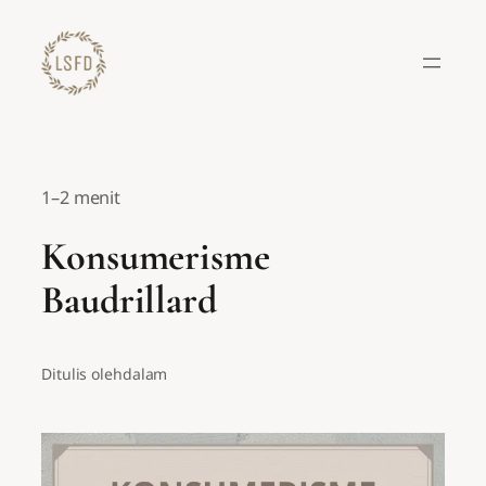
Lewati
ke
konten
1–2 menit
Konsumerisme
Baudrillard
Ditulis oleh
dalam