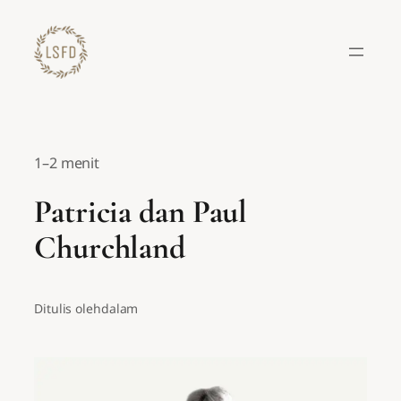
Lewati
ke
konten
1–2 menit
Patricia dan Paul
Churchland
Ditulis oleh
dalam