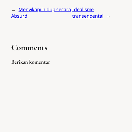
←
Menyikapi hidup secara
Idealisme
Absurd
transendental
→
Comments
Berikan komentar