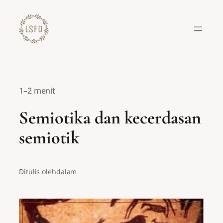
Lewati
ke
konten
1–2 menit
Semiotika dan kecerdasan
semiotik
Ditulis oleh
dalam