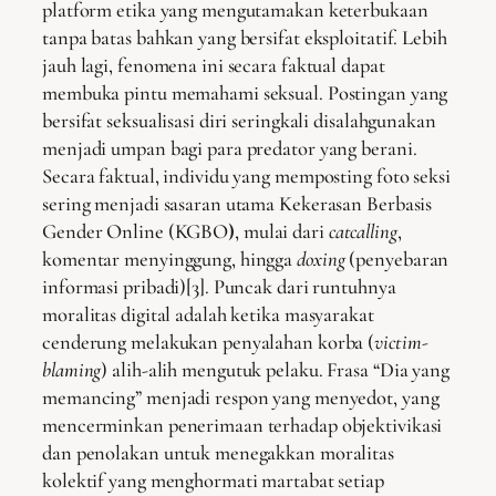
platform etika yang mengutamakan keterbukaan
tanpa batas bahkan yang bersifat eksploitatif. Lebih
jauh lagi, fenomena ini secara faktual dapat
membuka pintu memahami seksual. Postingan yang
bersifat seksualisasi diri seringkali disalahgunakan
menjadi umpan bagi para predator yang berani.
Secara faktual, individu yang memposting foto seksi
sering menjadi sasaran utama Kekerasan Berbasis
Gender Online (KGBO
)
, mulai dari
catcalling
,
komentar menyinggung, hingga
doxing
(penyebaran
informasi pribadi)[3]. Puncak dari runtuhnya
moralitas digital adalah ketika masyarakat
cenderung melakukan penyalahan korba (
victim-
blaming
) alih-alih mengutuk pelaku. Frasa “Dia yang
memancing” menjadi respon yang menyedot, yang
mencerminkan penerimaan terhadap objektivikasi
dan penolakan untuk menegakkan moralitas
kolektif yang menghormati martabat setiap