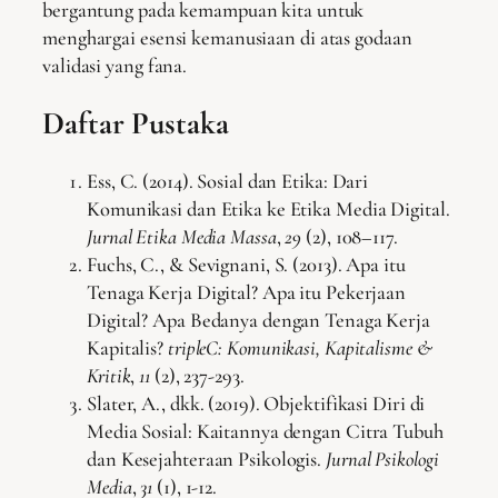
bergantung pada kemampuan kita untuk
menghargai esensi kemanusiaan di atas godaan
validasi yang fana.
Daftar Pustaka
Ess, C. (2014). Sosial dan Etika: Dari
Komunikasi dan Etika ke Etika Media Digital.
Jurnal Etika Media Massa
,
29
(2), 108–117.
Fuchs, C., & Sevignani, S. (2013). Apa itu
Tenaga Kerja Digital? Apa itu Pekerjaan
Digital? Apa Bedanya dengan Tenaga Kerja
Kapitalis?
tripleC: Komunikasi, Kapitalisme &
Kritik
,
11
(2), 237-293.
Slater, A., dkk. (2019). Objektifikasi Diri di
Media Sosial: Kaitannya dengan Citra Tubuh
dan Kesejahteraan Psikologis.
Jurnal Psikologi
Media
,
31
(1), 1-12.