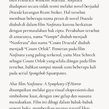
oleh Friedrich Wilhelm Murnau.
Nosferatu
diadaptasi secara tidak resmi melalui novel berjudul
Dracula
karangan Bram Stoker. Hal tersebut
membuat beberapa nama peran di novel
Dracula
diubah di dalam film
Nosferatu
karena berkaitan
dengan permasalahan hak cipta. Perubahan tersebut
di antaranya, nama “Vampir” diubah menjadi
“Nosferatu” dan nama “Count Dracula” diubah
menjadi “Count Orlok”. Pemeran pada film
Nosferatu
yang paling terkenal, yaitu Max Schreck
sebagai Count Orlok yang selalu diingat pada film
tersebut, bahkan sampai masuk
scene
beberapa kali
pada serial
Spongebob Squarepants
.
Alur film
Nosferatu: A Symphony Of Horror
disampaikan melalui gaya visual ekspresionis dan
simbolisme kuat, dengan
tone
gelap dan suasana
menakutkan. Film ini dibagi dalam babak-babak
seperti buku, memberikan nuansa naratif khas