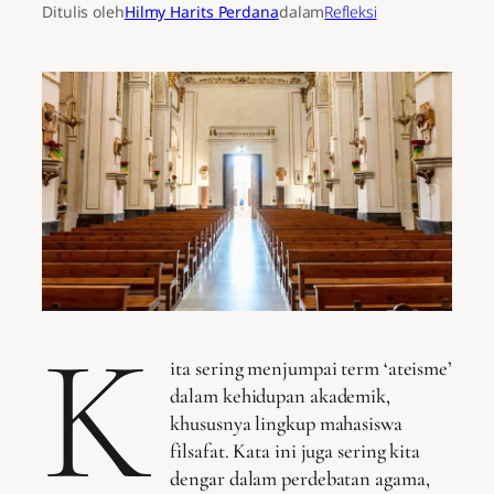
Ditulis oleh
Hilmy Harits Perdana
dalam
Refleksi
K
ita sering menjumpai term ‘ateisme’
dalam kehidupan akademik,
khususnya lingkup mahasiswa
filsafat. Kata ini juga sering kita
dengar dalam perdebatan agama,