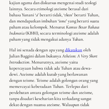
kajian agama dan diskursus mengenai studi teologi
lainnya. Secara etimologi ateisme berasal dari
bahasa Yunani ‘
a
’ berarti tidak, ‘
theos
’ berarti Tuhan,
dan mendapatkan imbuhan ‘
isme
’ yang berarti suatu
paham atau kelompok. Menurut
Kamus Besar Bahasa
Indonesia
(KBBI), secara terminologi ateisme adalah
paham yang tidak mengakui adanya Tuhan.
Hal ini senada dengan apa yang
dikatakan
oleh
Julian Baggini dalam bukunya
Atheism: A Very Short
Introduction
. Menurutnya, ateisme yaitu
kepercayaan bahwa tidak ada Tuhan atau dewa-
dewi. Ateisme adalah kutub yang berlawanan
dengan teisme. Teisme adalah golongan orang yang
memercayai keberadaan Tuhan. Terlepas dari
perdebatan antara golongan teisme dan ateisme,
tanpa disadari keseharian kita terkadang sangat
dekat dengan nuansa ateisme. Walaupun tidak