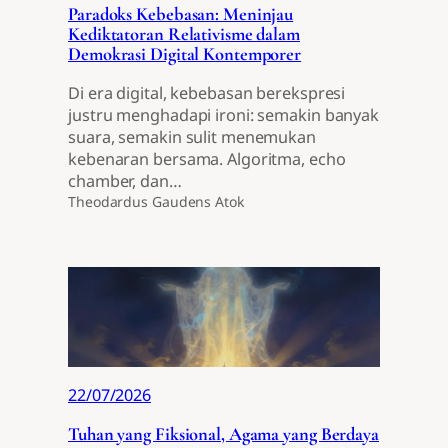
Paradoks Kebebasan: Meninjau
Kediktatoran Relativisme dalam
Demokrasi Digital Kontemporer
Di era digital, kebebasan berekspresi
justru menghadapi ironi: semakin banyak
suara, semakin sulit menemukan
kebenaran bersama. Algoritma, echo
chamber, dan…
Theodardus Gaudens Atok
22/07/2026
Tuhan yang Fiksional, Agama yang Berdaya