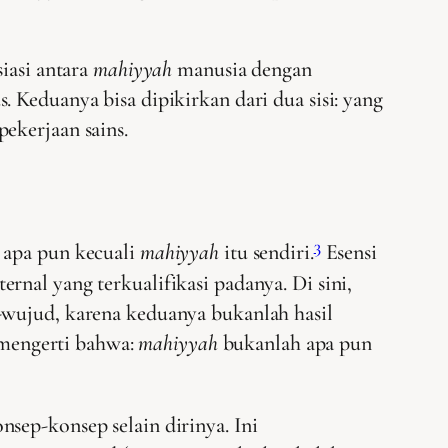
iasi antara
mahiyyah
manusia dengan
 Keduanya bisa dipikirkan dari dua sisi: yang
ekerjaan sains.
3
 apa pun kecuali
mahiyyah
itu sendiri.
Esensi
nal yang terkualifikasi padanya. Di sini,
wujud, karena keduanya bukanlah hasil
dimengerti bahwa:
mahiyyah
bukanlah apa pun
sep-konsep selain dirinya. Ini