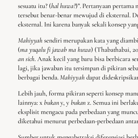
sesuatu itu? (
hal huwa?
)”. Pertanyaan pertama
tersebut benar-benar mewujud di eksternal. Du
eksternal. Ini karena banyak sekali konsep y
Mahiyyah
sendiri merupakan kata yang diambil
(
ma yuqalu fi jawab ma huwa
) (Thabathabai, 2
an sich
. Anak kecil yang baru bisa berbicara se
lagi, jika jawaban itu tersimpan di pikiran seb
berbagai benda.
Mahiyyah
dapat dideskripsikan
Lebih jauh, forma pikiran seperti konsep manus
lainnya: x
bukan
y, y
bukan
z. Semua ini berlak
eksplisit mengacu pada perbedaan yang muncul
diketahui menurut perbedaan-perbedaan antara
Sumber untuk mengabstraksi diferensiasi ber