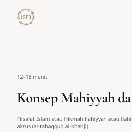
Lewati
ke
konten
12–18 menit
Konsep Mahiyyah dal
Filsafat Islam atau Hikmah Ilahiyyah atau Ila
aktus (al-tahaqquq al-khariji).