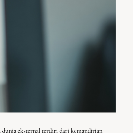
unia eksternal terdiri dari kemandirian