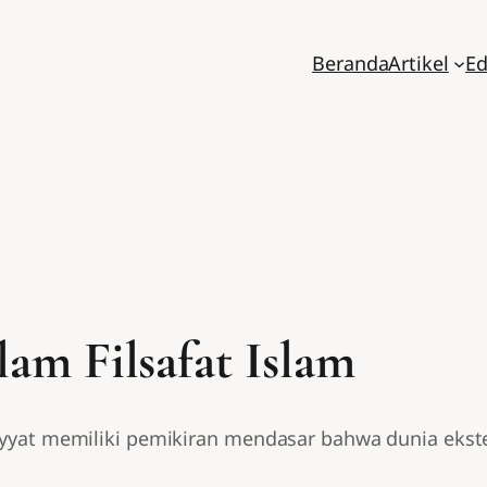
Beranda
Artikel
Ed
am Filsafat Islam
hiyyat memiliki pemikiran mendasar bahwa dunia ekste