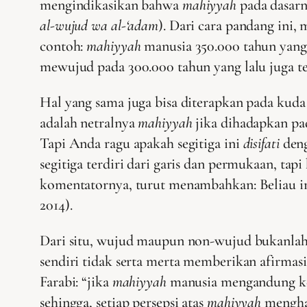
mengindikasikan bahwa
mahiyyah
pada dasarn
al-wujud wa al-‘adam
). Dari cara pandang ini
contoh:
mahiyyah
manusia 350.000 tahun yang 
mewujud pada 300.000 tahun yang lalu juga te
Hal yang sama juga bisa diterapkan pada kuda
adalah netralnya
mahiyyah
jika dihadapkan pa
Tapi Anda ragu apakah segitiga ini
disifati
deng
segitiga terdiri dari garis dan permukaan, ta
komentatornya, turut menambahkan: Beliau in
2014).
Dari situ, wujud maupun non-wujud bukanlah s
sendiri tidak serta merta memberikan afirmasi
Farabi: “jika
mahiyyah
manusia mengandung kew
sehingga, setiap persepsi atas
mahiyyah
mengha