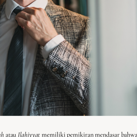
ah
atau
Ilahiyyat
memiliki pemikiran mendasar bahwa d