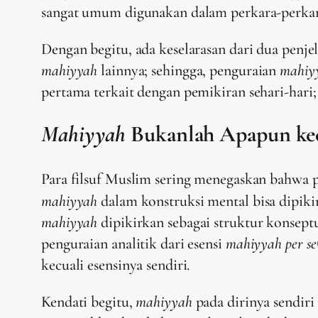
sangat umum digunakan dalam perkara-perkara 
Dengan begitu, ada keselarasan dari dua penje
mahiyyah
lainnya; sehingga, penguraian
mahiy
pertama terkait dengan pemikiran sehari-hari
Mahiyyah
Bukanlah Apapun kecu
Para filsuf Muslim sering menegaskan bahwa p
mahiyyah
dalam konstruksi mental bisa dipikir
mahiyyah
dipikirkan sebagai struktur konsept
penguraian analitik dari esensi
mahiyyah
per se
kecuali esensinya sendiri.
Kendati begitu,
mahiyyah
pada dirinya sendiri