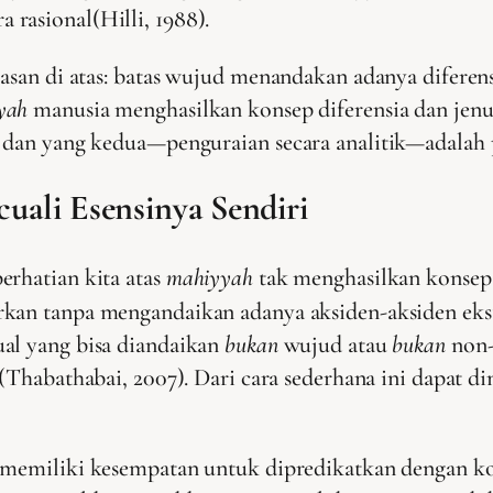
rasional(Hilli, 1988).
lasan di atas: batas wujud menandakan adanya diferens
yah
manusia menghasilkan konsep diferensia dan jenus.
; dan yang kedua—penguraian secara analitik—adalah p
ali Esensinya Sendiri
erhatian kita atas
mahiyyah
tak menghasilkan konsep
kan tanpa mengandaikan adanya aksiden-aksiden ekster
ual yang bisa diandaikan
bukan
wujud atau
bukan
non-
(Thabathabai, 2007). Dari cara sederhana ini dapat 
 memiliki kesempatan untuk dipredikatkan dengan kon