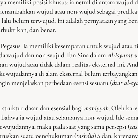
ya memiliki posisi khusus: ia netral di antara wujud 
, menambahkan wujud atau non-wujud sebagai predika
lalu belum terwujud. Ini adalah pernyataan yang ben
rbuktikan, dan benar.
 Pegasus. Ia memiliki kesempatan untuk wujud atau ti
da wujud dan non-wujud. Ibn Sina dalam
Al-Isyarat w
an wujud atau tidak dalam realitas eksternal ini. A
pi kewujudannya di alam eksternal belum terbayangkan 
gin menjelaskan perbedaan esensi sesuatu (
dzat al-sya
truktur dasar dan esensial bagi
mahiyyah
. Oleh kar
 bahwa ia wujud atau selamanya non-wujud. Ide semaca
ujudannya, maka pada saat yang sama persepsi (
ta
ruskan suatu penghukuman (
tashdiq
)¼ dan, karenan