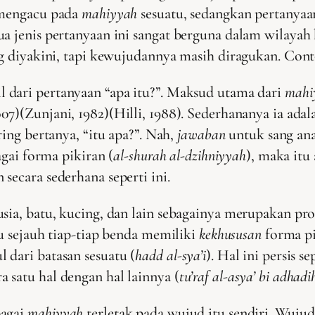
 mengacu pada
mahiyyah
sesuatu, sedangkan pertanya
a jenis pertanyaan ini sangat berguna dalam wilayah
ang diyakini, tapi kewujudannya masih diragukan. Con
 dari pertanyaan “apa itu?”. Maksud utama dari
mahi
007)(Zunjani, 1982)(Hilli, 1988). Sederhananya ia ada
ring bertanya, “itu apa?”. Nah,
jawaban
untuk sang ana
agai forma pikiran (
al-shurah al-dzihniyyah
), maka itu
 secara sederhana seperti ini.
ia, batu, kucing, dan lain sebagainya merupakan proses
u sejauh tiap-tiap benda memiliki
kekhususan
forma pi
 dari batasan sesuatu (
hadd al-sya’i
). Hal ini persis s
 satu hal dengan hal lainnya (
tu’raf al-asya’ bi adhadi
bagai
mahiyyah
terletak pada wujud itu sendiri. Wuju