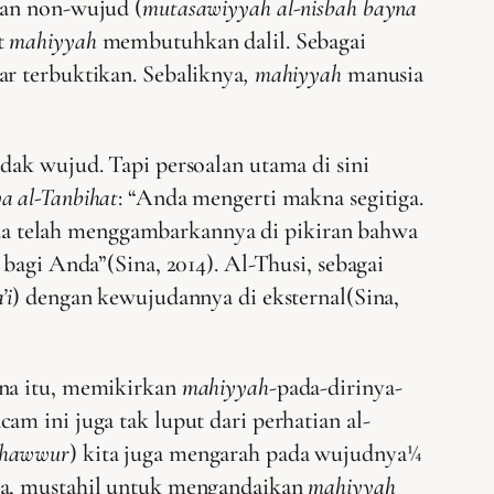
dan non-wujud (
mutasawiyyah al-nisbah bayna
t
mahiyyah
membutuhkan dalil. Sebagai
ar terbuktikan. Sebaliknya
, mahiyyah
manusia
dak wujud. Tapi persoalan utama di sini
a al-Tanbihat
: “Anda mengerti makna segitiga.
nda telah menggambarkannya di pikiran bahwa
bagi Anda”(Sina, 2014). Al-Thusi, sebagai
’i
) dengan kewujudannya di eksternal(Sina,
ena itu, memikirkan
mahiyyah
-pada-dirinya-
m ini juga tak luput dari perhatian al-
shawwur
) kita juga mengarah pada wujudnya¼
ya, mustahil untuk mengandaikan
mahiyyah