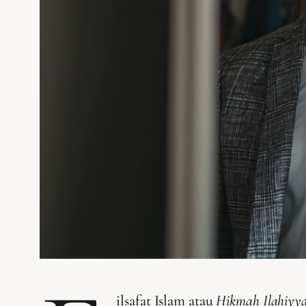
ilsafat Islam atau
Hikmah Ilahiyy