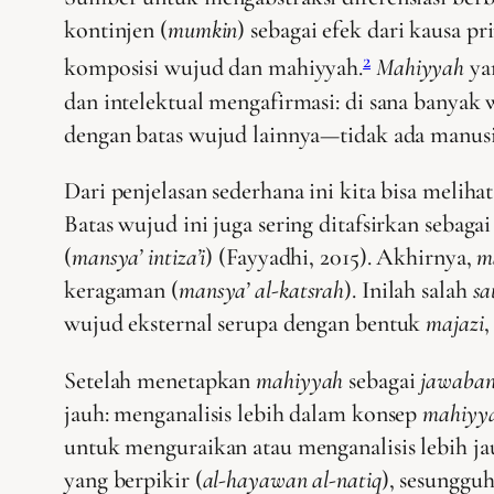
kontinjen (
mumkin
) sebagai efek dari kausa p
2
komposisi wujud dan mahiyyah.
Mahiyyah
yan
dan intelektual mengafirmasi: di sana banya
dengan batas wujud lainnya—tidak ada manusia
Dari penjelasan sederhana ini kita bisa melih
Batas wujud ini juga sering ditafsirkan sebagai
(
mansya’ intiza’i
) (Fayyadhi, 2015). Akhirnya,
m
keragaman (
mansya’ al-katsrah
). Inilah salah
sa
wujud eksternal serupa dengan bentuk
majazi
,
Setelah menetapkan
mahiyyah
sebagai
jawaban
jauh: menganalisis lebih dalam konsep
mahiyy
untuk menguraikan atau menganalisis lebih j
yang berpikir (
al-hayawan al-natiq
), sesunggu