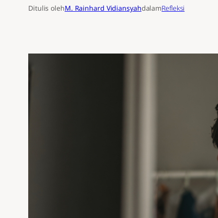
Ditulis oleh
M. Rainhard Vidiansyah
dalam
Refleksi