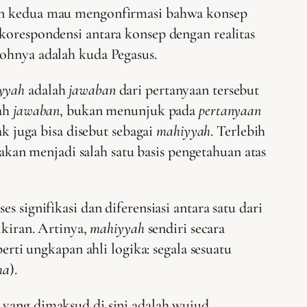
an kedua mau mengonfirmasi bahwa konsep
 korespondensi antara konsep dengan realitas
tohnya adalah kuda Pegasus.
yyah
adalah
jawaban
dari pertanyaan tersebut
lah
jawaban
, bukan menunjuk pada
pertanyaan
k juga bisa disebut sebagai
mahiyyah
. Terlebih
 akan menjadi salah satu basis pengetahuan atas
 signifikasi dan diferensiasi antara satu dari
kiran. Artinya,
mahiyyah
sendiri secara
eperti ungkapan ahli logika: segala sesuatu
ha
).
d yang dimaksud di sini adalah wujud