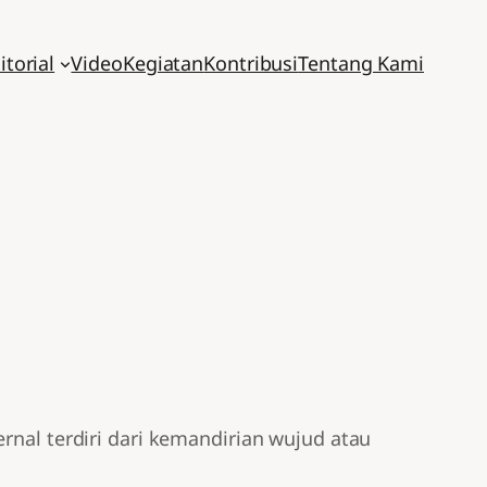
itorial
Video
Kegiatan
Kontribusi
Tentang Kami
rnal terdiri dari kemandirian wujud atau