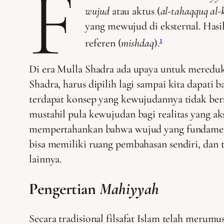
F
wujud
atau aktus (
al-tahaqquq al-k
yang mewujud di eksternal. Hasil
1
referen (
mishdaq
).
Di era Mulla Shadra ada upaya untuk mereduks
Shadra, harus dipilih lagi sampai kita dapati
terdapat konsep yang kewujudannya tidak bersi
mustahil pula kewujudan bagi realitas yang aksi
mempertahankan bahwa wujud yang fundamen
bisa memiliki ruang pembahasan sendiri, dan t
lainnya.
Pengertian
Mahiyyah
Secara tradisional filsafat Islam telah merumu