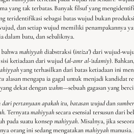
rima yang tak terbatas. Banyak filsuf yang mengidentif
g teridentifikasi sebagai batas wujud bukan produksi 
k wujud, dan setiap wujud memiliki penampakannya ya
 dalam batu, dan sebaliknya.
at bahwa
mahiyyah
diabstraksi (
intiza’
) dari wujud-wuju
 sisi ketiadaan dari wujud (
al-amr al-‘adamiy
). Bahkan
ahiyyah
yang terhasilkan dari batas ketiadaan ini me
tu
alasan mengapa ia gagal untuk menjadi kandidat rea
 yang dekat dengan
wahm—
sebuah gagasan yang bercit
 dari pertanyaan apakah itu, batasan wujud
dan
sumber
ah
. Ternyata
mahiyyah
secara esensial tersusun dari b
auh pada suatu konsep
mahiyyah
. Misalnya, jika sese
hnya orang ini sedang mengatakan
mahiyyah
manusia.