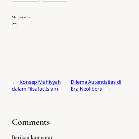
Menyukai ini:
Memuat...
←
Konsep Mahiyyah
Dilema Autentisitas di
dalam Filsafat Islam
Era Neoliberal
→
Comments
Berikan komentar