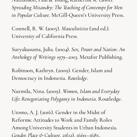
Spreading Misandry: The Teaching of Contempt for Men
in Popular Culture
. McGill-Queen’s University Press.
Connell, R. W. (2005).
Masculinities
(2nd ed.).
University of California Press.
Suryakusuma, Julia. (2004).
Sex, Power and Nation: An
Anthology of Writings 1979–2003
. Metafor Publishing.
Robinson, Kathryn. (2009). Gender, Islam and
Democracy in Indonesia.
Routledge
.
Nurmila, Nina. (2009).
Women, Islam and Everyday
Life: Renegotiating Polygamy in Indonesia
. Routledge.
Utomo, A. J. (2016). Gender in the Midst of
Reforms: Attitudes to Work and Family Roles
Among University Students in Urban Indonesia.
Gender, Place & Culture
, 23(12), 1669–1685.