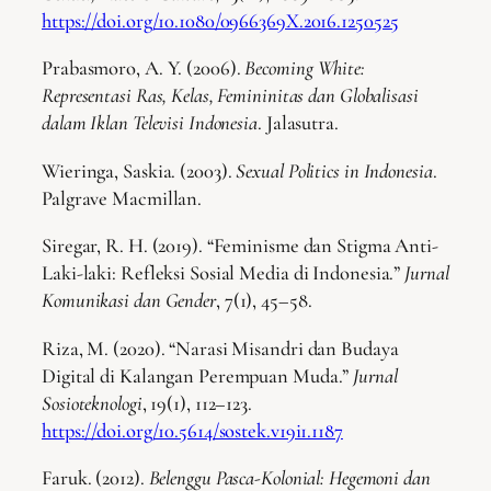
https://doi.org/10.1080/0966369X.2016.1250525
Prabasmoro, A. Y. (2006).
Becoming White:
Representasi Ras, Kelas, Femininitas dan Globalisasi
dalam Iklan Televisi Indonesia
. Jalasutra.
Wieringa, Saskia. (2003).
Sexual Politics in Indonesia
.
Palgrave Macmillan.
Siregar, R. H. (2019). “Feminisme dan Stigma Anti-
Laki-laki: Refleksi Sosial Media di Indonesia.”
Jurnal
Komunikasi dan Gender
, 7(1), 45–58.
Riza, M. (2020). “Narasi Misandri dan Budaya
Digital di Kalangan Perempuan Muda.”
Jurnal
Sosioteknologi
, 19(1), 112–123.
https://doi.org/10.5614/sostek.v19i1.1187
Faruk. (2012).
Belenggu Pasca-Kolonial: Hegemoni dan