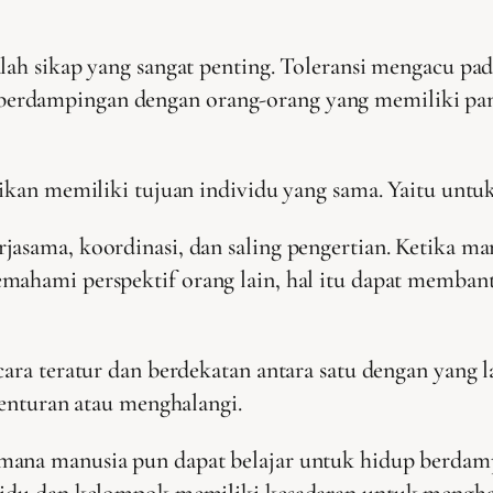
alah sikap yang sangat penting. Toleransi mengacu p
erdampingan dengan orang-orang yang memiliki pand
 ikan memiliki tujuan individu yang sama. Yaitu untu
rjasama, koordinasi, dan saling pengertian. Ketika
emahami perspektif orang lain, hal itu dapat memb
ecara teratur dan berdekatan antara satu dengan yang
benturan atau menghalangi.
imana manusia pun dapat belajar untuk hidup berdam
dividu dan kelompok memiliki kesadaran untuk meng