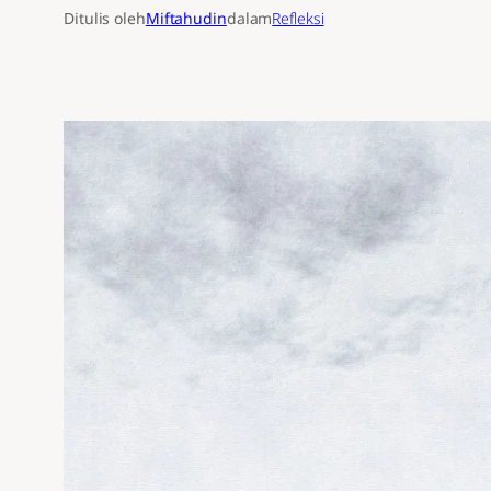
Ditulis oleh
Miftahudin
dalam
Refleksi