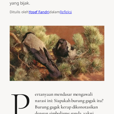
yang bijak.
Ditulis oleh
Yosef Fandri
dalam
Refleksi
P
ertanyaan mendasar mengawali
narasi ini: Siapakah burung gagak itu?
Burung gagak kerap dikonotasikan
dengan simbolisme ganda, yakni