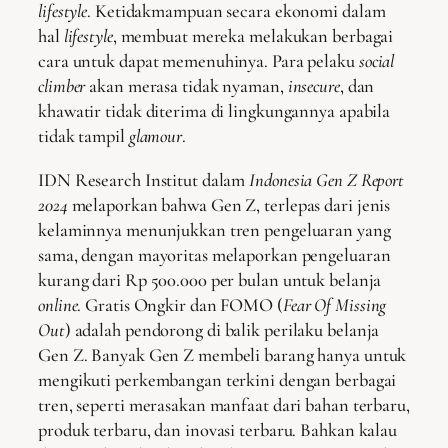
lifestyle
. Ketidakmampuan secara ekonomi dalam
hal
lifestyle
, membuat mereka melakukan berbagai
cara untuk dapat memenuhinya. Para pelaku
social
climber
akan merasa tidak nyaman,
insecure
, dan
khawatir tidak diterima di lingkungannya apabila
tidak tampil
glamour
.
IDN Research Institut dalam
Indonesia Gen Z Report
2024
melaporkan bahwa Gen Z, terlepas dari jenis
kelaminnya menunjukkan tren pengeluaran yang
sama, dengan mayoritas melaporkan pengeluaran
kurang dari Rp 500.000 per bulan untuk belanja
online
. Gratis Ongkir dan FOMO (
Fear Of Missing
Out
) adalah pendorong di balik perilaku belanja
Gen Z. Banyak Gen Z membeli barang hanya untuk
mengikuti perkembangan terkini dengan berbagai
tren, seperti merasakan manfaat dari bahan terbaru,
produk terbaru, dan inovasi terbaru. Bahkan kalau