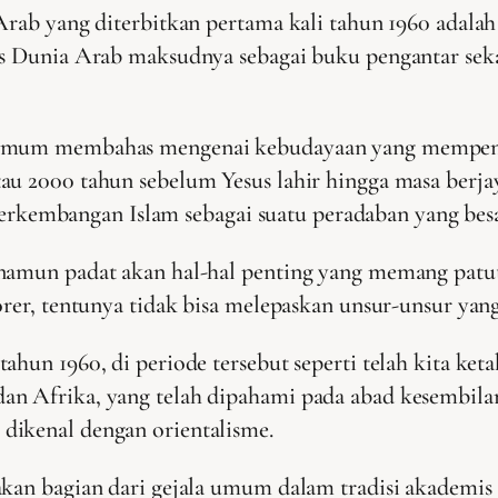
Arab yang diterbitkan pertama kali tahun 1960 adalah
kas Dunia Arab maksudnya sebagai buku pengantar se
a umum membahas mengenai kebudayaan yang mempen
au 2000 tahun sebelum Yesus lahir hingga masa berjay
kembangan Islam sebagai suatu peradaban yang bes
 namun padat akan hal-hal penting yang memang patu
porer, tentunya tidak bisa melepaskan unsur-unsur ya
ahun 1960, di periode tersebut seperti telah kita ket
n Afrika, yang telah dipahami pada abad kesembilan 
dikenal dengan orientalisme.
akan bagian dari gejala umum dalam tradisi akademis