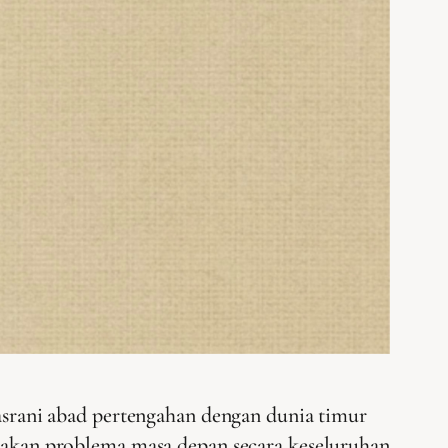
asrani abad pertengahan dengan dunia timur
pakan problema masa depan secara keseluruhan