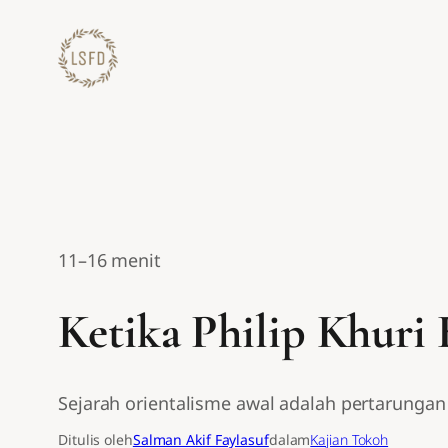
Lewati
ke
konten
11–16 menit
Ketika Philip Khuri
Sejarah orientalisme awal adalah pertarunga
Ditulis oleh
Salman Akif Faylasuf
dalam
Kajian Tokoh