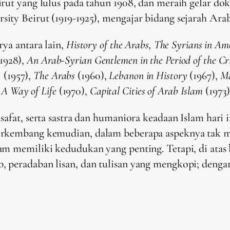
rut yang lulus pada tahun 1908, dan meraih gelar dok
ty Beirut (1919-1925), mengajar bidang sejarah Arab.
rya antara lain,
History of the Arabs, The Syrians in Am
(1928),
An Arab-Syrian Gentlemen in the Period of the 
,
(1957),
The Arabs
(1960),
Lebanon in History
(1967),
Ma
:
A Way of Life
(1970),
Capital Cities of Arab Islam
(1973)
safat, serta sastra dan humaniora keadaan Islam hari
erkembang kemudian, dalam beberapa aspeknya tak m
m memiliki kedudukan yang penting. Tetapi, di atas 
peradaban lisan, dan tulisan yang mengkopi; dengan s