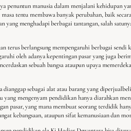
aya penuntun manusia dalam menjalani kehidupan yan
 masa tentu membawa banyak perubahan, baik secara p
n yang menghadapi berbagai tantangan, salah satunya 
akan terus berlangsung mempengaruhi berbagai sendi k
engaruhi oleh adanya kepentingan pasar yang juga be
 mencerdaskan sebuah bangsa ataupun upaya memerdek
 dianggap sebagai alat atau barang yang diperjualbel
vidu yang mengenyam pendidikan hanya diarahkan menj
ngan pasar, yang mana membuat seorang terdidik ha
ngat kebangsaan, ataupun sifat kemanusiaan dan mora
nsep pendidikan ala Ki Hadjar Dewantara bisa ditawa