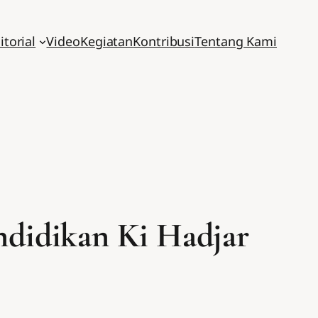
itorial
Video
Kegiatan
Kontribusi
Tentang Kami
ndidikan Ki Hadjar