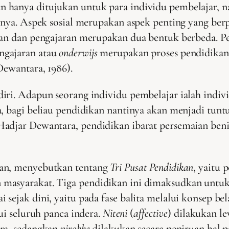
 hanya ditujukan untuk para individu pembelajar, na
snya. Aspek sosial merupakan aspek penting yang ber
ikan dan pengajaran merupakan dua bentuk berbeda. P
ngajaran atau
onderwijs
merupakan proses pendidikan
Dewantara, 1986).
iri. Adapun seorang individu pembelajar ialah indivi
ya, bagi beliau pendidikan nantinya akan menjadi t
Hadjar Dewantara, pendidikan ibarat persemaian be
kan, menyebutkan tentang
Tri Pusat Pendidikan
, yaitu 
 masyarakat. Tiga pendidikan ini dimaksudkan untu
sejak dini, yaitu pada fase balita melalui konsep bel
lui seluruh panca indera.
Niteni
(
affective
) dilakukan l
era, sedangkan
nirokke
dilakukan secara peniruan hal 