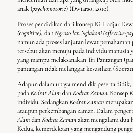
anak (
psychomotoric
) (Dwiarso, 2010).
Proses pendidikan dari konsep Ki Hadjar Dewa
(cognitive),
dan
Ngroso lan Nglakoni (affective-p
namun ada proses lanjutan lewat pemahaman p
tersebut akan menuju pada individu manusia 
yang mampu melaksanakan Tri Pantangan (pan
pantangan tidak melanggar kesusilaan (Soerat
Adapun dalam upaya mendidik peserta didik,
pada
Kodrat Alam
dan
Kodrat Zaman
. Konsep
K
individu. Sedangkan
Kodrat Zaman
merupakan 
ataupun perkembangan zaman. Dalam pengertia
Alam
dan
Kodrat Zaman
akan mengalami dua ha
Kedua, kemerdekaan yang mengandung pengerti