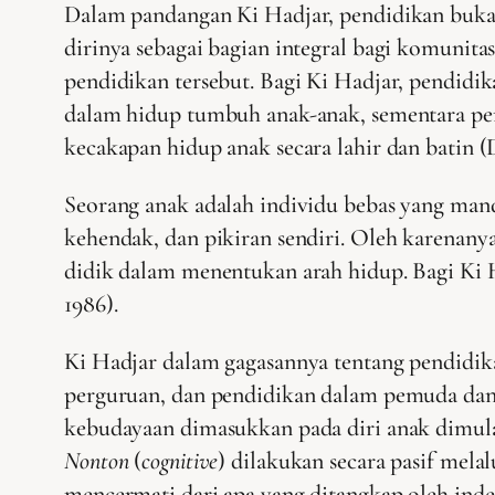
Dalam pandangan Ki Hadjar, pendidikan bukan
dirinya sebagai bagian integral bagi komunita
pendidikan tersebut. Bagi Ki Hadjar, pendid
dalam hidup tumbuh anak-anak, sementara pe
kecakapan hidup anak secara lahir dan batin (
Seorang anak adalah individu bebas yang mand
kehendak, dan pikiran sendiri. Oleh karenan
didik dalam menentukan arah hidup. Bagi Ki 
1986).
Ki Hadjar dalam gagasannya tentang pendidi
perguruan, dan pendidikan dalam pemuda dan
kebudayaan dimasukkan pada diri anak dimulai 
Nonton
(
cognitive
) dilakukan secara pasif mela
mencermati dari apa yang ditangkap oleh ind