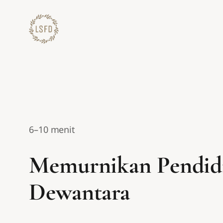
Lewati
ke
konten
6–10 menit
Memurnikan Pendidik
Dewantara