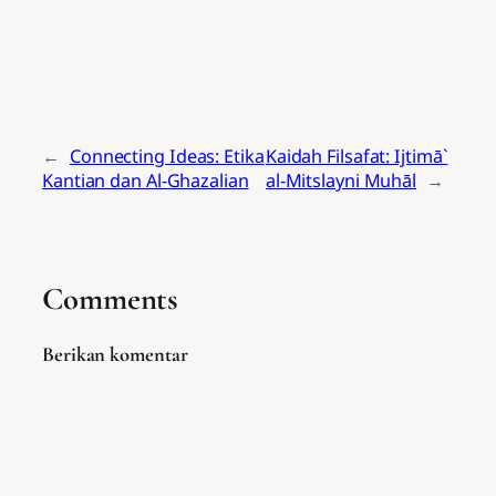
←
Connecting Ideas: Etika
Kaidah Filsafat: Ijtimā`
Kantian dan Al-Ghazalian
al-Mitslayni Muhāl
→
Comments
Berikan komentar