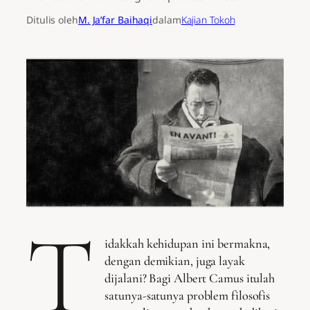
Ditulis oleh
M. Ja’far Baihaqi
dalam
Kajian Tokoh
T
idakkah kehidupan ini bermakna,
dengan demikian, juga layak
dijalani? Bagi Albert Camus itulah
satunya-satunya problem filosofis